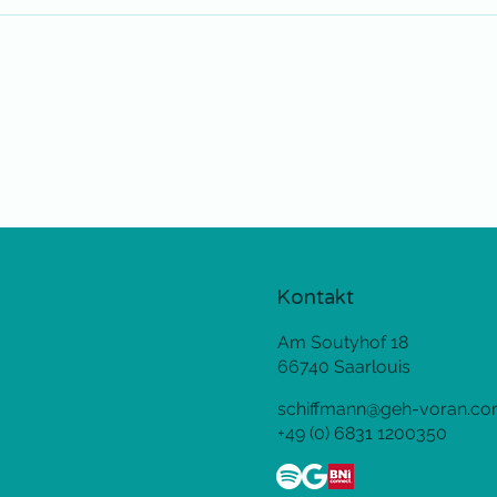
Kontakt
Am Soutyhof 18
66740 Saarlouis
schiffmann@geh-voran.c
+49 (0) 6831 1200350