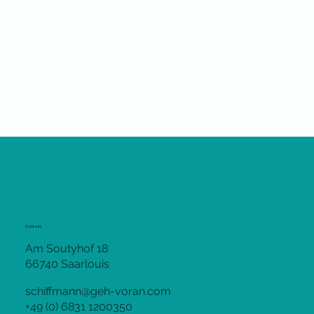
Kontakt
Am Soutyhof 18
66740 Saarlouis
schiffmann@geh-voran.com
+49 (0) 6831 1200350